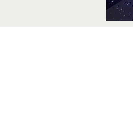
© 2024 by R&D TELECOMMUNICATION AND ENERGY, PROTOTYPE 
R&D Telecommunication and EnergY - Florence - Vicolo del barbi 1