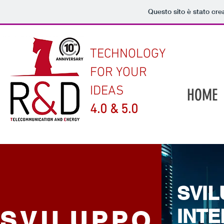
Questo sito è stato cre
TECHNOLOGY
FOR YOUR
IDEAS
HOME
4.0 & 5.0
SVI
INTE
SVILUPPO